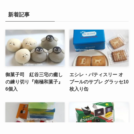
新着記事
御菓子司 紅谷三宅の癒し
エシレ・パティスリー オ
の練り切り『南極和菓子』
ブールのサブレ グラッセ10
6個入
枚入り缶