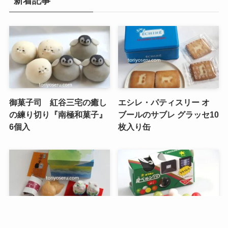
新着記事
御菓子司 紅谷三宅の癒し
エシレ・パティスリー オ
の練り切り『南極和菓子』
ブールのサブレ グラッセ10
6個入
枚入り缶
メニュー
検索
トップへ
谷中堂の招き猫ともなかセ
昭和レトロな駄菓子。オリ