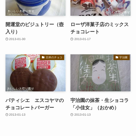
開運堂のピジュトリー（壺
ローザ洋菓子店のミックス
入り）
チョコレート
2013-01-30
2013-01-17
日本のチョコ
宇治園
パティシエ エスコヤマの
宇治園の抹茶・生ショコラ
チョコレートバーガー
「小佳女」（おかめ）
2013-01-13
2013-01-13