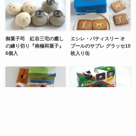
御菓子司 紅谷三宅の癒し
エシレ・パティスリー オ
の練り切り『南極和菓子』
ブールのサブレ グラッセ10
6個入
枚入り缶
メニュー
検索
トップへ
谷中堂の招き猫ともなかセ
昭和レトロな駄菓子。オリ
ット（陶器の招き猫付き）
オンの食ベルンですHi！