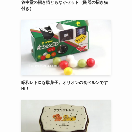
御菓子司 紅谷三宅の癒しの練り切り『南極和
菓子』 6個入
エシレ・パティスリー オ ブールのサブレ グラ
ッセ10枚入り缶