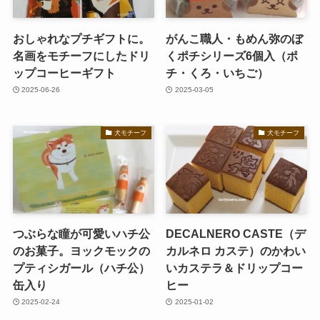
おしゃれなプチギフトに。
がんこ職人・もめん弥のぼ
名画をモチーフにしたドリ
くポチシリーズ6個入（ポ
ップコーヒーギフト
チ・くろ・いちご）
2025-06-26
2025-03-05
犬モチーフ
犬モチーフ
つぶらな瞳が可愛いハチ公
DECALNERO CASTE（デ
のお菓子。ヨックモックの
カルネロ カステ）のかわい
プティシガール（ハチ公）
いカステラ＆ドリップコー
缶入り
ヒー
2025-02-24
2025-01-02