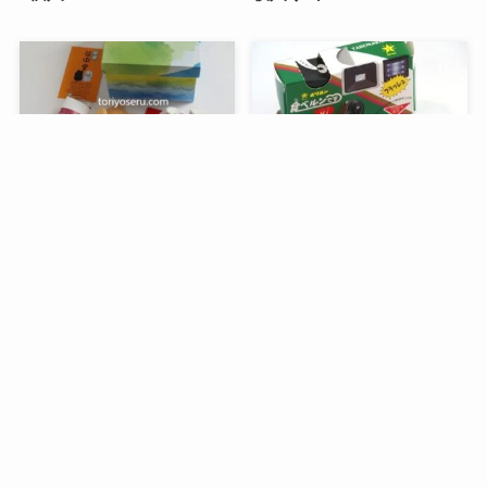
メニュー
検索
トップへ
谷中堂の招き猫ともなかセ
昭和レトロな駄菓子。オリ
ット（陶器の招き猫付き）
オンの食ベルンですHi！
銀座コージーコーナーのア
デリアレトロとコラボ商品