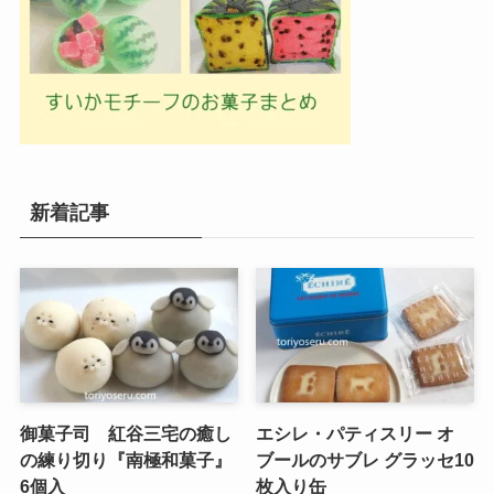
新着記事
御菓子司 紅谷三宅の癒し
エシレ・パティスリー オ
の練り切り『南極和菓子』
ブールのサブレ グラッセ10
6個入
枚入り缶