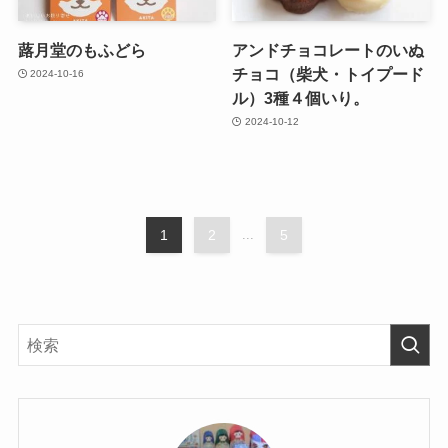
蕗月堂のもふどら
アンドチョコレートのいぬ
チョコ（柴犬・トイプード
2024-10-16
ル）3種４個いり。
2024-10-12
1
2
...
5