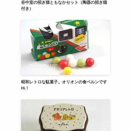
御菓子司 紅谷三宅の癒しの練り切り『南極和
菓子』 6個入
エシレ・パティスリー オ ブールのサブレ グラ
ッセ10枚入り缶