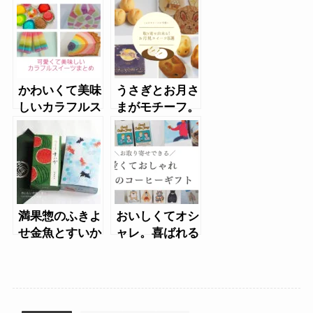
夏）
かわいくて美味
うさぎとお月さ
しいカラフルス
まがモチーフ。
イーツまとめ
お月見スイーツ
まとめ
満果惣のふきよ
おいしくてオシ
せ金魚とすいか
ャレ。喜ばれる
（夏限定）
コーヒーギフト
（夏）おすすめ