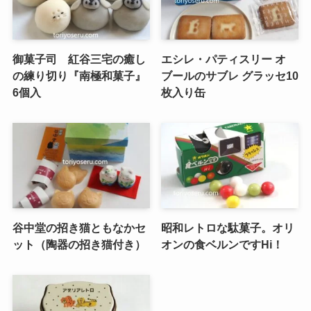
御菓子司 紅谷三宅の癒し
エシレ・パティスリー オ
の練り切り『南極和菓子』
ブールのサブレ グラッセ10
6個入
枚入り缶
谷中堂の招き猫ともなかセ
昭和レトロな駄菓子。オリ
ット（陶器の招き猫付き）
オンの食ベルンですHi！