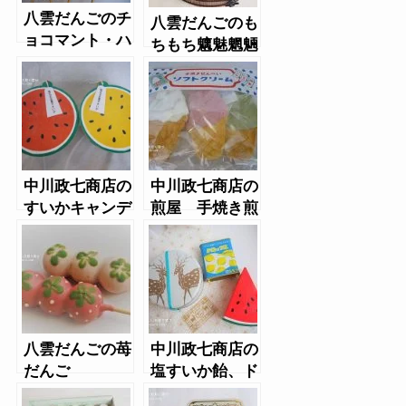
八雲だんごのチ
八雲だんごのも
ョコマント・ハ
ちもち魑魅魍魎
ロウィンセット
餅（ちみもうり
ょうもち）
中川政七商店の
中川政七商店の
すいかキャンデ
煎屋 手焼き煎
ィ
餅ソフトクリー
ム
八雲だんごの苺
中川政七商店の
だんご
塩すいか飴、ド
ロップス缶