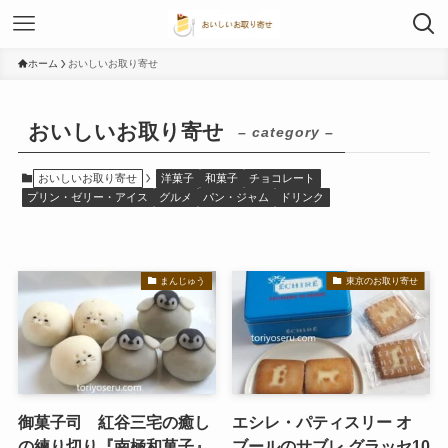
ホーム
おいしいお取り寄せ
おいしいお取り寄せ
– category –
おいしいお取り寄せ
洋菓子
和菓子
チョコレート
プリン・ゼリー・アイス
グルメ
パン・ジャム
ドリンク
まんじゅう
東京のお取り寄せ
御菓子司 紅谷三宅の癒し
エシレ・パティスリー オ
の練り切り『南極和菓子』
ブールのサブレ グラッセ10