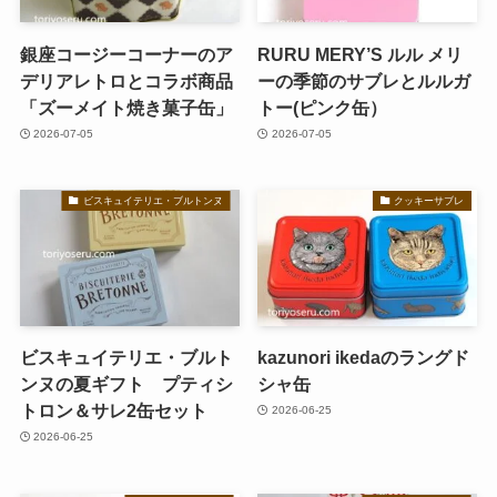
銀座コージーコーナーのア
RURU MERY’S ルル メリ
デリアレトロとコラボ商品
ーの季節のサブレとルルガ
「ズーメイト焼き菓子缶」
トー(ピンク缶）
2026-07-05
2026-07-05
ビスキュイテリエ・ブルトンヌ
クッキーサブレ
ビスキュイテリエ・ブルト
kazunori ikedaのラングド
ンヌの夏ギフト プティシ
シャ缶
トロン＆サレ2缶セット
2026-06-25
2026-06-25