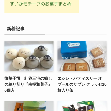
新着記事
御菓子司 紅谷三宅の癒し
エシレ・パティスリー オ
の練り切り『南極和菓子』
ブールのサブレ グラッセ10
6個入
枚入り缶