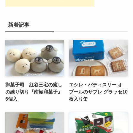
新着記事
御菓子司 紅谷三宅の癒し
エシレ・パティスリー オ
の練り切り『南極和菓子』
ブールのサブレ グラッセ10
6個入
枚入り缶