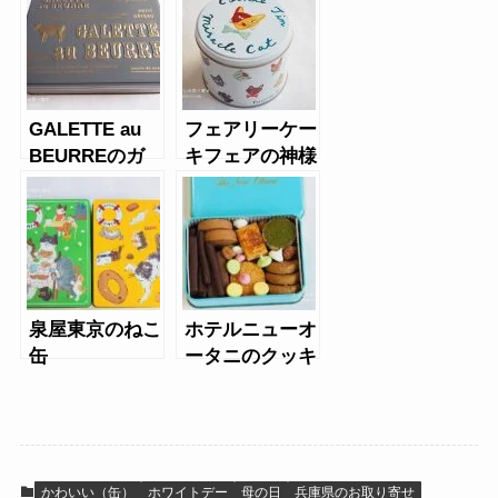
クッキー）缶
GALETTE au
フェアリーケー
BEURREのガ
キフェアの神様
レット オ ブー
のいたずら 猫
ル(アソート
クッキー缶
缶）
泉屋東京のねこ
ホテルニューオ
缶
ータニのクッキ
ー缶
かわいい（缶）
ホワイトデー
母の日
兵庫県のお取り寄せ