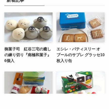
新着記事
御菓子司 紅谷三宅の癒し
エシレ・パティスリー オ
の練り切り『南極和菓子』
ブールのサブレ グラッセ10
6個入
枚入り缶
メニュー
検索
トップへ
谷中堂の招き猫ともなかセ
昭和レトロな駄菓子。オリ