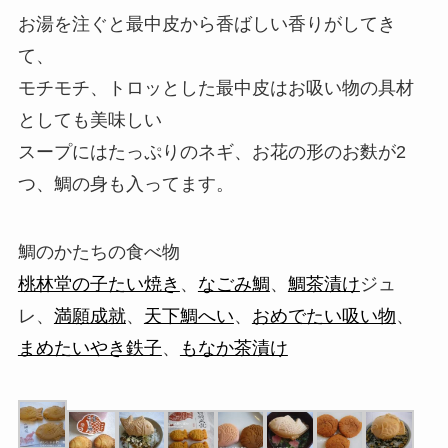
お湯を注ぐと最中皮から香ばしい香りがしてき
て、
モチモチ、トロッとした最中皮はお吸い物の具材
としても美味しい
スープにはたっぷりのネギ、お花の形のお麩が2
つ、鯛の身も入ってます。
鯛のかたちの食べ物
桃林堂の子たい焼き
、
なごみ鯛
、
鯛茶漬け
ジュ
レ、
満願成就
、
天下鯛へい
、
おめでたい吸い物
、
まめたいやき鉄子
、
もなか茶漬け