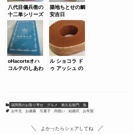
八代目儀兵衛の
築地ちとせの鯛
十二単シリーズ
安吉日
oHacorteオハ
ル ショコラ ド
コルテのしあわ
ゥ アッシュ の
せをはこぶ と
ショコラ バウ
りサブレ缶
ムクーヘン
福岡県のお取り寄せ
グルメ
林久右衛門
魚
お中元
お歳暮
引菓子
内祝い
結婚式
お年賀
よかったらシェアしてね