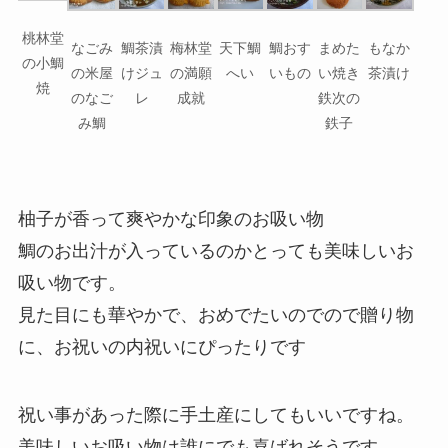
桃林堂
なごみ
鯛茶漬
梅林堂
天下鯛
鯛おす
まめた
もなか
の小鯛
の米屋
けジュ
の満願
へい
いもの
い焼き
茶漬け
焼
のなご
レ
成就
鉄次の
み鯛
鉄子
柚子が香って爽やかな印象のお吸い物
鯛のお出汁が入っているのかとっても美味しいお
吸い物です。
見た目にも華やかで、おめでたいのでので贈り物
に、お祝いの内祝いにぴったりです
祝い事があった際に手土産にしてもいいですね。
美味しいお吸い物は誰にでも喜ばれそうです