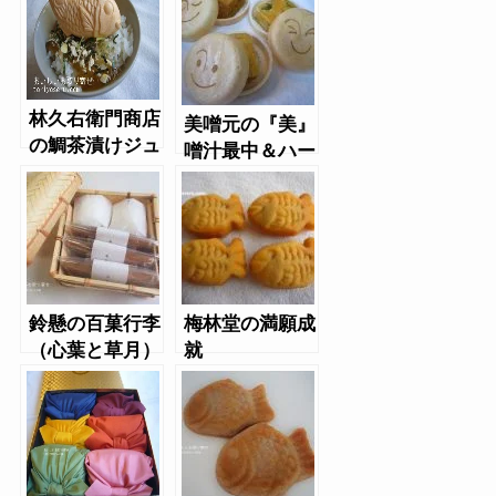
林久右衛門商店
美噌元の『美』
の鯛茶漬けジュ
噌汁最中＆ハー
レ
ト型味噌汁マゴ
コロ
鈴懸の百菓行李
梅林堂の満願成
（心葉と草月）
就