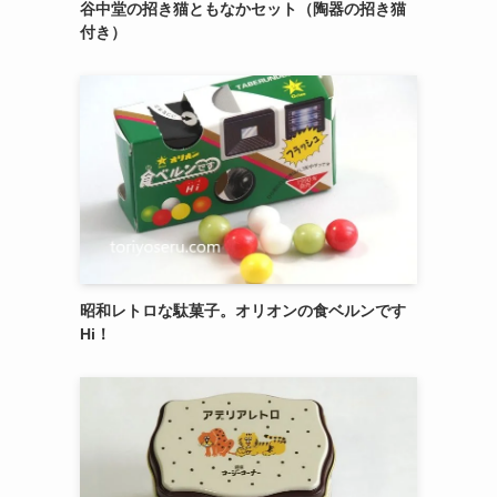
御菓子司 紅谷三宅の癒しの練り切り『南極和
菓子』 6個入
エシレ・パティスリー オ ブールのサブレ グラ
ッセ10枚入り缶