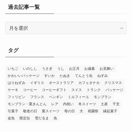
過去記事一覧
過
去
記
事
タグ
一
覧
いちご
いのしし
うさぎ
うし
お正月
お歳暮
お見舞い
かわいいパッケージ
すいか
たぬき
てんとう虫
ねずみ
はりねずみ
イギリス
オーストラリア
カフェタナカ
クリスマス
ケーキ
コーヒー
コーヒーギフト
スイス
トランク
パッケージ
フィリピン
フランス
ペンギン
ミルフィーユ
モンブラン
モンブラン・栗きんとん
レア
内祝い
冬スイーツ
土産
干支
引菓子
敬老の日
栗スイーツ
母の日
犬
祇園祭
縁起菓子
金魚
限定缶
雪だるま
魚