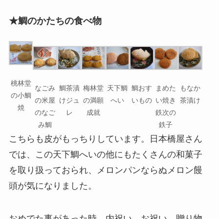
★鯛のかたちの食べ物
桃林堂
なごみ
鯛茶漬
梅林堂
天下鯛
鯛おす
まめた
もなか
の小鯛
の米屋
けジュ
の満願
へい
いもの
い焼き
茶漬け
焼
のなご
レ
成就
鉄次の
み鯛
鉄子
こちらも皮がもっちりしています。日本橋屋さん
では、この天下鯛へいの他にもたくさんの和菓子
を取り扱っておられ、メロンパンならぬメロン饅
頭が気になりました。
おめでた事があった時、内祝い、お祝い、贈り物