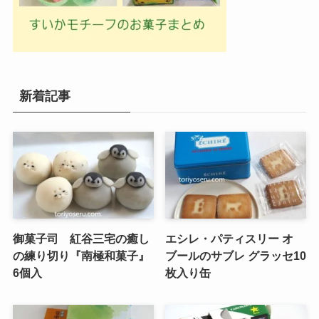
新着記事
御菓子司 紅谷三宅の癒し
エシレ・パティスリー オ
の練り切り『南極和菓子』
ブールのサブレ グラッセ10
6個入
枚入り缶