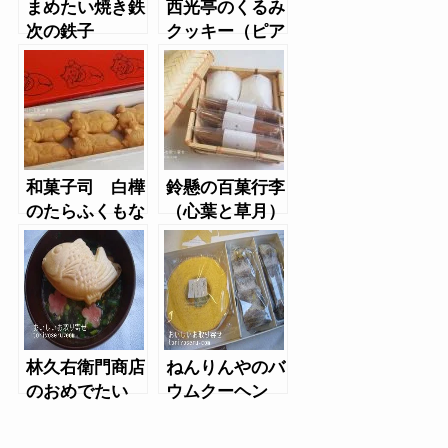
まめたい焼き鉄
西光亭のくるみ
次の鉄子
クッキー（ピア
ノ）
和菓子司 白樺
鈴懸の百菓行李
のたらふくもな
（心葉と草月）
か
林久右衛門商店
ねんりんやのバ
のおめでたい
ウムクーヘン
（おすいもの）
（やわらか芽・
しょこら芽）