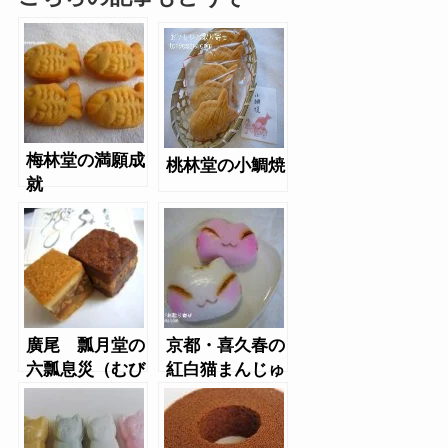
梅林堂の満願成
桃林堂の小鯛焼
就
廣尾 瓢月堂の
京都・喜久春の
六瓢息災（むび
紅白猫まんじゅ
ょうそくさい）
う