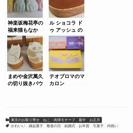
神楽坂梅花亭の
ル ショコラ ド
福来猫もなか
ゥ アッシュ の
ショコラ バウ
ムクーヘン
まめや金沢萬久
テオブロマのマ
の切り抜きバウ
カロン
ム
東京のお取り寄せ
ねこ・肉球モチーフ
最中
お正月
かわいい
縁起菓子
敬老の日
結婚式
お年賀
引菓子
内祝い