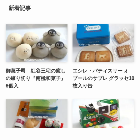
新着記事
御菓子司 紅谷三宅の癒し
エシレ・パティスリー オ
の練り切り『南極和菓子』
ブールのサブレ グラッセ10
6個入
枚入り缶