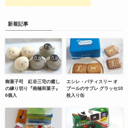
新着記事
御菓子司 紅谷三宅の癒し
エシレ・パティスリー オ
の練り切り『南極和菓子』
ブールのサブレ グラッセ10
6個入
枚入り缶