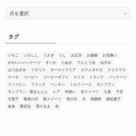
過
去
記
事
タグ
一
覧
いちご
いのしし
うさぎ
うし
お正月
お歳暮
お見舞い
かわいいパッケージ
すいか
たぬき
てんとう虫
ねずみ
はりねずみ
イギリス
オーストラリア
カフェタナカ
クリスマス
ケーキ
コーヒー
コーヒーギフト
スイス
トランク
パッケージ
フィリピン
フランス
ペンギン
ミルフィーユ
モンブラン
モンブラン・栗きんとん
レア
内祝い
冬スイーツ
土産
干支
引菓子
敬老の日
栗スイーツ
母の日
犬
祇園祭
縁起菓子
金魚
限定缶
雪だるま
魚