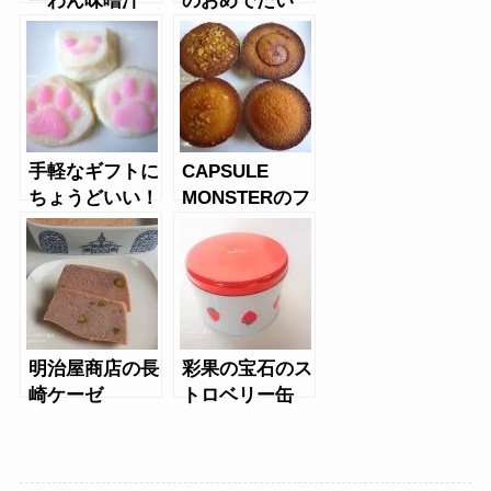
一わん味噌汁
のおめでたい
「おおきに」
（おすいもの）
手軽なギフトに
CAPSULE
ちょうどいい！
MONSTERのフ
猫の肉球型のか
ィナンシェ
まぼこ「にゃん
かま」
明治屋商店の長
彩果の宝石のス
崎ケーゼ
トロベリー缶