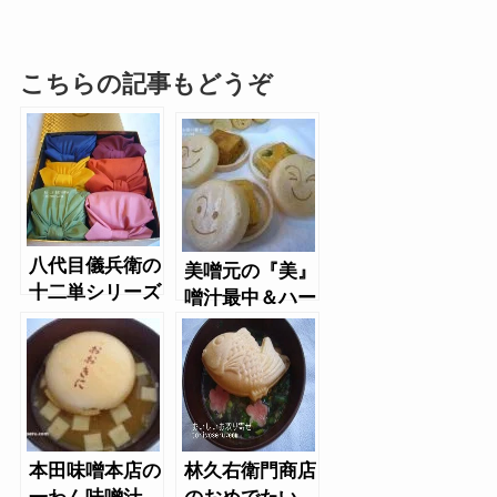
こちらの記事もどうぞ
八代目儀兵衛の
美噌元の『美』
十二単シリーズ
噌汁最中＆ハー
ト型味噌汁マゴ
コロ
本田味噌本店の
林久右衛門商店