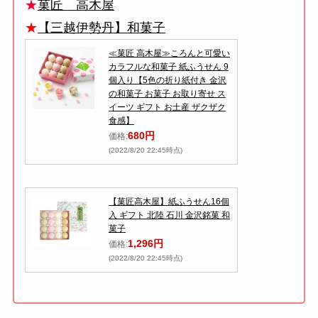
★
菓匠 高木屋
★
【三越伊勢丹】和菓子
≪菓匠 高木屋≫ころんと可愛い
カラフルな和菓子 紙ふうせん 9
個入り【5色の折り紙付き 金沢
の和菓子 お菓子 お取り寄せ ス
イーツ ギフト お土産 ザクザク
食感】
680円
価格:
(2022/8/20 22:45時点)
【菓匠高木屋】紙ふうせん16個
入 ギフト 北陸 石川 金沢銘菓 和
菓子
1,296円
価格:
(2022/8/20 22:45時点)