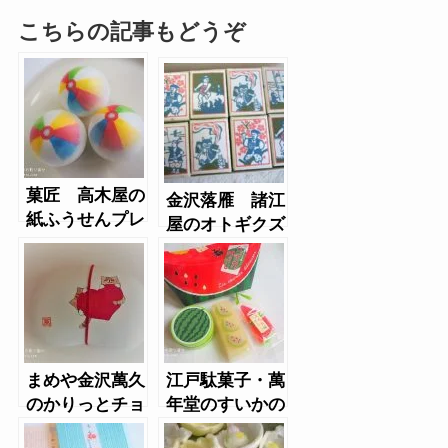
こちらの記事もどうぞ
菓匠 高木屋の
金沢落雁 諸江
紙ふうせんプレ
屋のオトギクズ
ミアム
ユ
まめや金沢萬久
江戸駄菓子・萬
のかりっとチョ
年堂のすいかの
コ豆（バレンタ
お菓子