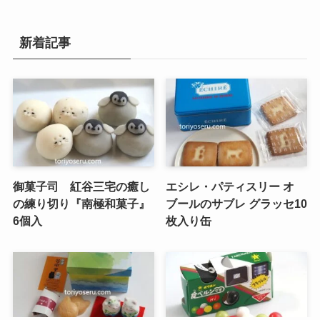
新着記事
御菓子司 紅谷三宅の癒し
エシレ・パティスリー オ
の練り切り『南極和菓子』
ブールのサブレ グラッセ10
6個入
枚入り缶