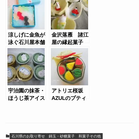
イン）
涼しげに金魚が
金沢落雁 諸江
泳ぐ石川屋本舗
屋の縁起菓子
のかいちん（金
福徳
魚）
宇治園の抹茶・
アトリエ桜坂
ほうじ茶アイス
AZULのプティ
（小佳女と火
ジョリー（盛
男）
夏）
石川県のお取り寄せ
錦玉・砂糖菓子
和菓子その他