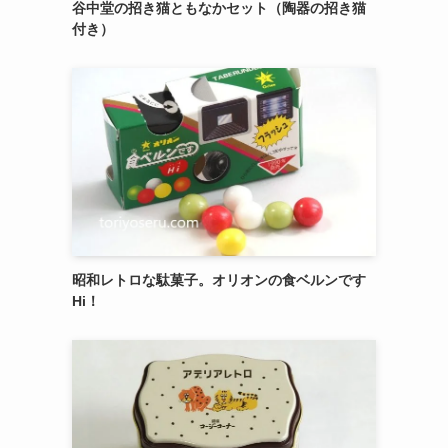
御菓子司 紅谷三宅の癒しの練り切り『南極和
菓子』 6個入
エシレ・パティスリー オ ブールのサブレ グラ
ッセ10枚入り缶