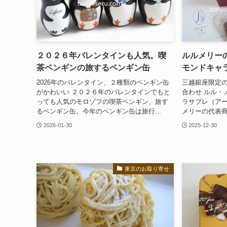
２０２６年バレンタインも人気。喫
ルルメリー
茶ペンギンの旅するペンギン缶
モンドキャ
2026年のバレンタイン、２種類のペンギン缶
三越銀座限定
がかわいい ２０２６年のバレンタインでもと
合わせ ルル・
っても人気のモロゾフの喫茶ペンギン、旅す
ラサブレ（ア
るペンギン缶。今年のペンギン缶は旅行...
メリーの代表商
2026-01-30
2025-12-30
東京のお取り寄せ