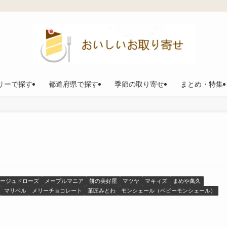
リーで探す
都道府県で探す
季節の取り寄せ
まとめ・特集
ージュドローズ
メープルマニア
餅の美好屋
マツヤ
マキィズ
まめや萬久
マリベル
メリーチョコレート
菓匠みとわ
モンシェール（ベビーモンシェール）