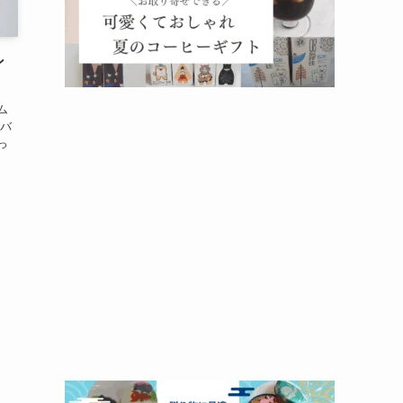
ン
ム
のバ
っ