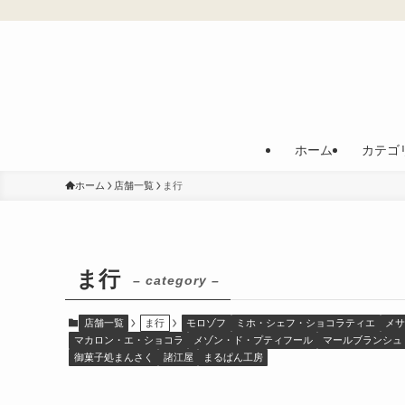
ホーム
カテゴ
ホーム
店舗一覧
ま行
ま行
– category –
店舗一覧
ま行
モロゾフ
ミホ・シェフ・ショコラティエ
メサ
マカロン・エ・ショコラ
メゾン・ド・プティフール
マールブランシュ
御菓子処まんさく
諸江屋
まるぱん工房