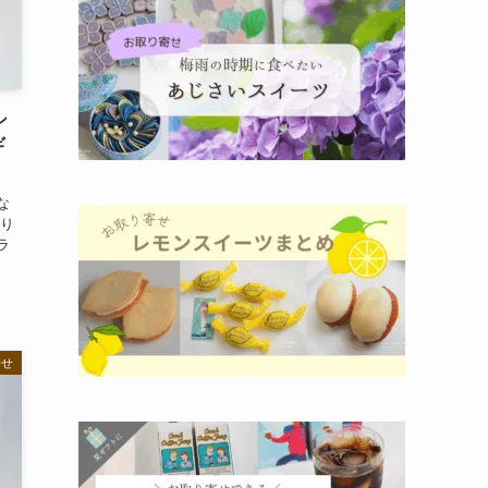
シ
ギ
な
より
ラ
寄せ