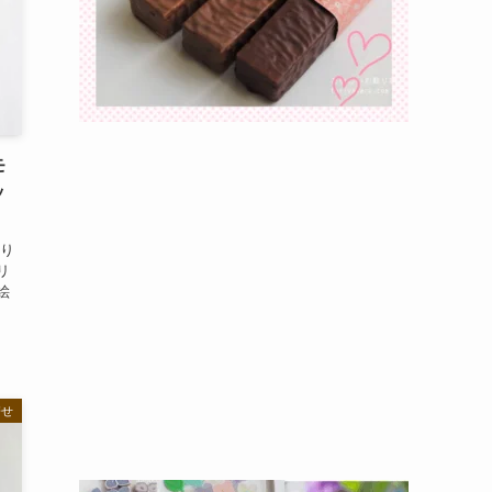
モ
ッ
より
リ
絵
寄せ