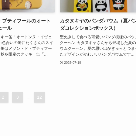
・プティフールのオート
カタヌキヤのパンダバウム（夏パ
ェール
ダコレクションボックス）
ッキー缶「オートンヌ・イヴェ
型ぬきして食べる可愛いパンダ模様のバウ
い色合いの缶にたくさんのスイ
クーヘン カタヌキヤさんから登場した夏
た缶はメゾン・ド・プティフー
ウムクーヘン。夏の思い出がぎゅっとつま
秋冬限定のクッキー缶「...
たデザインがかわいいパンダバウムです...
2025-07-19
2
3
...
12