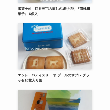
御菓子司 紅谷三宅の癒しの練り切り『南極和
菓子』 6個入
エシレ・パティスリー オ ブールのサブレ グラ
ッセ10枚入り缶