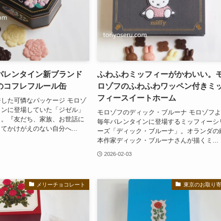
バレンタイン新ブランド
ふわふわミッフィーがかわいい。
のコフレフルール缶
ロゾフのふわふわワッペン付きミ
フィースイートホーム
した可憐なパッケージ モロゾ
インに登場していた「ジゼル」
モロゾフのディック・ブルーナ モロゾフ
ト。『友だち、家族、お世話に
毎年バレンタインに登場するミッフィーシ
てかけがえのない自分へ...
ーズ「ディック・ブルーナ」。オランダの
本作家ディック・ブルーナさんが描くミ...
2026-02-03
メリーチョコレート
東京のお取り