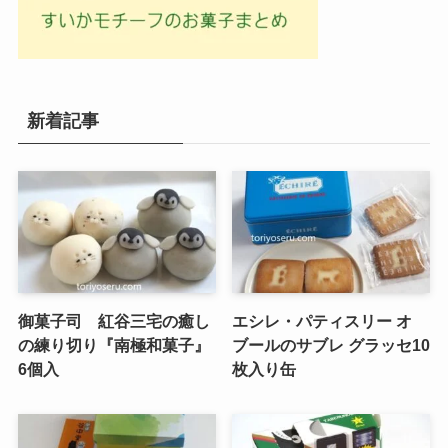
新着記事
御菓子司 紅谷三宅の癒し
エシレ・パティスリー オ
の練り切り『南極和菓子』
ブールのサブレ グラッセ10
6個入
枚入り缶