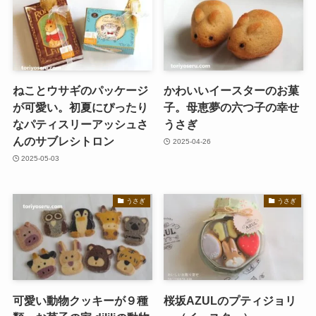
ねことウサギのパッケージ
かわいいイースターのお菓
が可愛い。初夏にぴったり
子。母恵夢の六つ子の幸せ
なパティスリーアッシュさ
うさぎ
んのサブレシトロン
2025-04-26
2025-05-03
うさぎ
うさぎ
可愛い動物クッキーが９種
桜坂AZULのプティジョリ