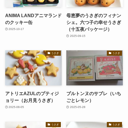
ANIMA LANDアニマランド
母恵夢のうさぎのフィナン
のクッキー缶
シェ。六つ子の幸せうさぎ
（十五夜パッケージ）
2025-10-17
2025-09-15
うさぎ
うさぎ
アトリエAZULのプティジ
ブルトンヌのサブレ（いち
ョリー（お月見うさぎ）
ごとレモン）
2025-08-05
2025-05-28
うさぎ
うさぎ