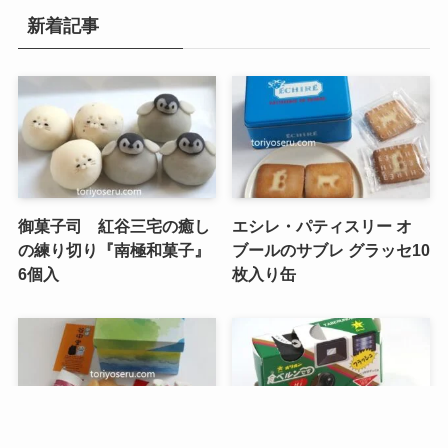
新着記事
御菓子司 紅谷三宅の癒し
エシレ・パティスリー オ
の練り切り『南極和菓子』
ブールのサブレ グラッセ10
6個入
枚入り缶
メニュー
検索
目次
トップへ