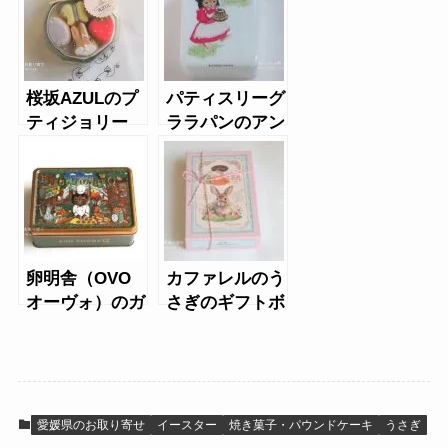
桜坂AZULのプ
パティスリーグ
ティジョリー
ララパンのアン
（イースター）
ジー缶
卵明舎（OVO
カファレルのう
オーヴォ）のガ
さぎのギフトボ
レットブルトン
ックス
ヌ「エッグトン
ヌQ」
愛媛県のお取り寄せ
イースター
焼き菓子・パウンドケーキ
うさぎ