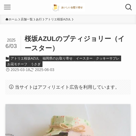
ホーム
店舗一覧
あ行
アトリエ桜坂AZUL
桜坂AZULのプティジョリー（イ
2025
6/03
ースター）
アトリエ桜坂AZUL
福岡県のお取り寄せ
イースター
クッキーサブレ
お花モチーフ
うさぎ
2025-03-18
2025-06-03
当サイトはアフィリエイト広告を利用しています。