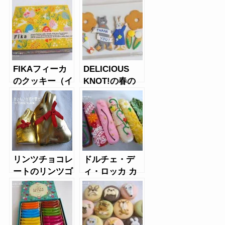
ティフール缶
（母の日）
FIKAフィーカ
DELICIOUS
のクッキー（イ
KNOT!の春の
ースター
クッキー（うさ
2021）
ぎ、ねこ）
リンツチョコレ
ドルチェ・デ
ートのリンツゴ
ィ・ロッカ カ
ールドバニー缶
リーノの
Tiamo（ティア
ーモ）