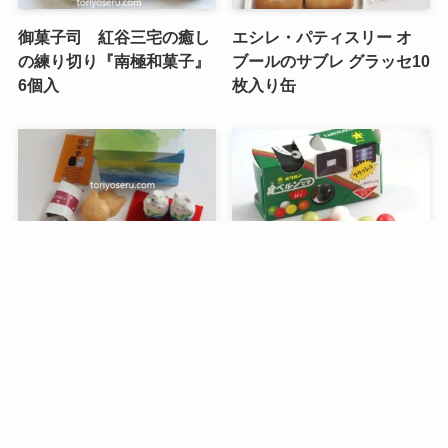
御菓子司 紅谷三宅の癒し
エシレ・パティスリー オ
の練り切り『南極和菓子』
ブールのサブレ グラッセ10
6個入
枚入り缶
メニュー
検索
目次
トップへ
谷中堂の招き猫ともなかセ
昭和レトロな駄菓子。オリ
ット（陶器の招き猫付き）
オンの食ベルンですHi！