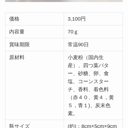
価格
3,100円
内容量
70ｇ
賞味期限
常温90日
原材料
小麦粉（国内生
産）、四つ葉バタ
ー、砂糖、卵、食
塩、コーンスター
チ、香料、着色料
（赤４０、黄４，黄
５，青１)、炭末色
素。
瓶サイズ
(約)：8cm×5cm×9cm