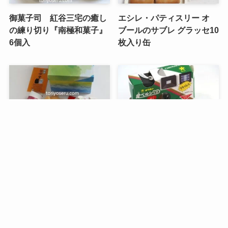
御菓子司 紅谷三宅の癒し
エシレ・パティスリー オ
の練り切り『南極和菓子』
ブールのサブレ グラッセ10
6個入
枚入り缶
メニュー
検索
目次
トップへ
谷中堂の招き猫ともなかセ
昭和レトロな駄菓子。オリ
ット（陶器の招き猫付き）
オンの食ベルンですHi！