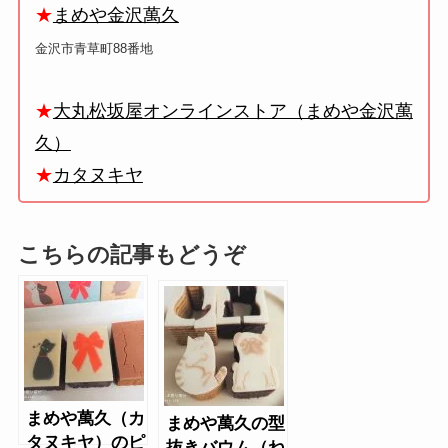
★
まめや金沢萬久
金沢市青草町88番地
★
大丸松坂屋オンラインストア（まめや金沢萬
久）
★
カタヌキヤ
こちらの記事もどうぞ
まめや萬久（カ
まめや萬久の型
タヌキヤ）のピ
抜きバウム（ね