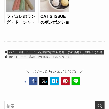
ート
ラデュレのラン
CAT’S ISSUE
グ・ド・シャ・
のボンボンショ
ショコラ
コラ
ねこ・肉球モチーフ
石川県のお取り寄せ
まめや萬久
和菓子その他
ホワイトデー
和柄
かわいい
バレンタイン
よかったらシェアしてね