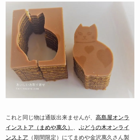
これと同じ物は通販出来ませんが、
高島屋オンラ
インストア（まめや萬久）
、
ぶどうの木オンライ
ンストア
（期間限定）にてまめや金沢萬久さん製