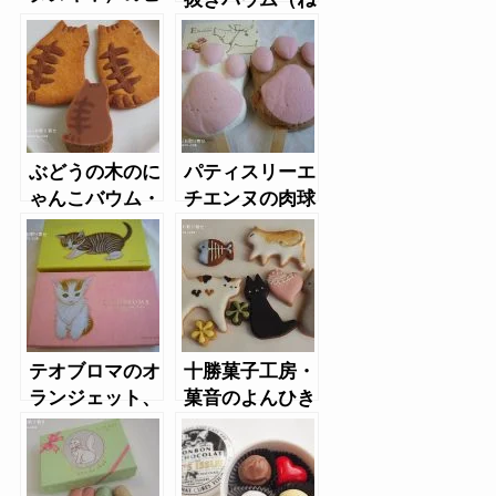
クショナリー
こと犬）
ぶどうの木のに
パティスリーエ
ゃんこバウム・
チエンヌの肉球
にゃんこサブレ
マシュマロ「ぷ
にゅ」
テオブロマのオ
十勝菓子工房・
ランジェット、
菓音のよんひき
じゃり、アマン
のねこクッキー
ドショコラ、レ
ーズンチョコレ