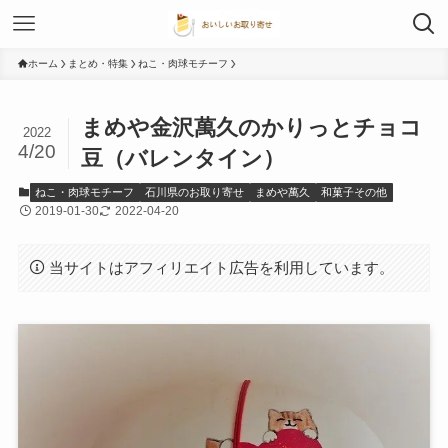
ホーム
まとめ・特集
ねこ・肉球モチーフ
まめや金沢萬久のかりっとチョコ
2022
4/20
豆（バレンタイン）
ねこ・肉球モチーフ
石川県のお取り寄せ
まめや萬久
和菓子その他
2019-01-30
2022-04-20
当サイトはアフィリエイト広告を利用しています。