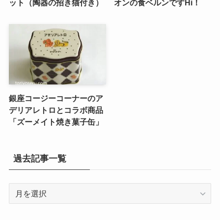
ット（陶器の招き猫付き）
オンの食ベルンですHi！
銀座コージーコーナーのア
デリアレトロとコラボ商品
「ズーメイト焼き菓子缶」
過去記事一覧
過
去
記