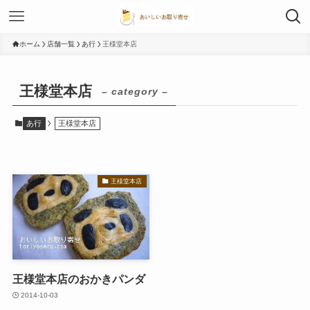
ホーム
店舗一覧
あ行
王様堂本店
王様堂本店
– category –
あ行
王様堂本店
王様堂本店
王様堂本店のおかきパンダ
2014-10-03