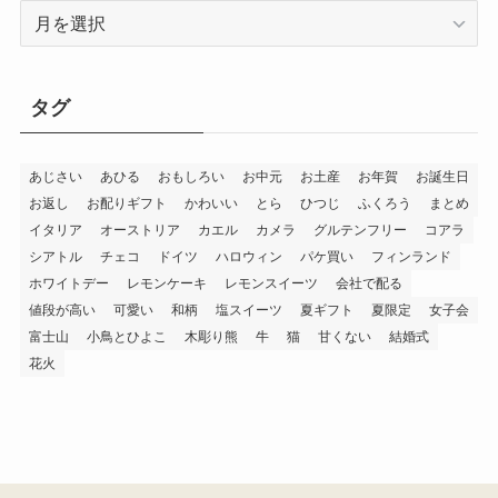
新着記事
御菓子司 紅谷三宅の癒し
エシレ・パティスリー オ
の練り切り『南極和菓子』
ブールのサブレ グラッセ10
6個入
枚入り缶