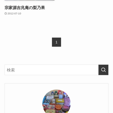
宗家源吉兆庵の梨乃果
2012-07-10
1