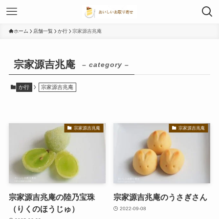
ホーム
店舗一覧
か行
宗家源吉兆庵
宗家源吉兆庵
– category –
か行
宗家源吉兆庵
宗家源吉兆庵
宗家源吉兆庵
宗家源吉兆庵の陸乃宝珠
宗家源吉兆庵のうさぎさん
（りくのほうじゅ）
2022-09-08