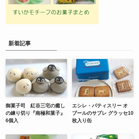
新着記事
御菓子司 紅谷三宅の癒し
エシレ・パティスリー オ
の練り切り『南極和菓子』
ブールのサブレ グラッセ10
6個入
枚入り缶