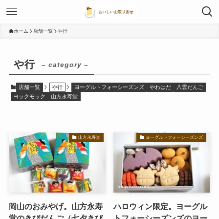
ホーム
店舗一覧
や行
や行
– category –
店舗一覧
や行
ヨーグルトフォーシーズンズ
やわはだ
八雲だんご
ヨックモック
山方永寿堂
山方永寿堂
ヨーグルトフォーシーズンズ
岡山のおみやげ。山方永寿
ハロウィン限定。ヨーグル
堂のきびだんご（七夕きび
トフォーシーズンズのヨー