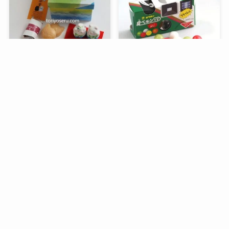
メニュー
検索
トップへ
谷中堂の招き猫ともなかセ
昭和レトロな駄菓子。オリ
ット（陶器の招き猫付き）
オンの食ベルンですHi！
銀座コージーコーナーのア
デリアレトロとコラボ商品
「ズーメイト焼き菓子缶」