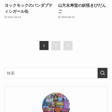
ヨックモックのパンダプテ
山方永寿堂の妖怪きびだん
ィシガール缶
ご
2021-03-13
2020-09-23
1
2
3