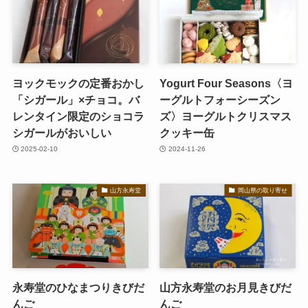
ヨックモックの定番おかし
Yogurt Four Seasons〈ヨ
「シガール」×チョコ。バ
ーグルトフォーシーズン
レンタイン限定のショコラ
ズ〉ヨーグルトクリスマス
シガールがおいしい
クッキー缶
2025-02-10
2024-11-26
山方永寿堂
岡山県の取り寄せ
永寿堂のひなまつりきびだ
山方永寿堂のお月見きびだ
んご
んご