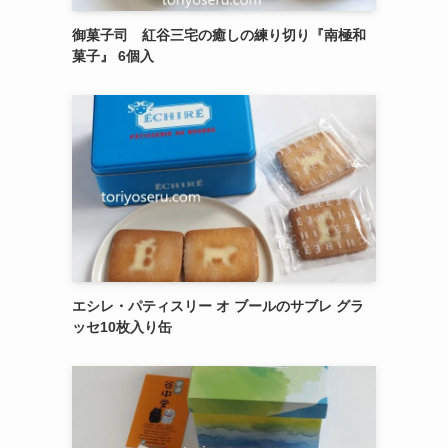
御菓子司 紅谷三宅の癒しの練り切り『南極和
菓子』 6個入
エシレ・パティスリー オ ブールのサブレ グラ
ッセ10枚入り缶