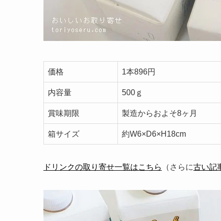
価格
1本896円
内容量
500ｇ
賞味期限
製造からおよそ8ヶ月
箱サイズ
約W6×D6×H18cm
ドリンクの取り寄せ一覧はこちら
（さらに
古い記