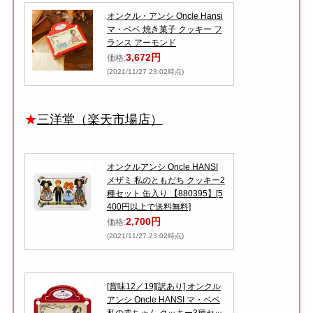
オンクル・アンシ Oncle Hansi
マ・ベベ 焼き菓子 クッキー フ
ランス アーモンド
3,672円
価格:
(2021/11/27 23:02時点)
★
三洋堂（楽天市場店）
オンクルアンシ Oncle HANSI
メザミ 私のともだち クッキー2
種セット 缶入り 【880395】[5
400円以上で送料無料]
2,700円
価格:
(2021/11/27 23:02時点)
[賞味12／19][訳あり] オンクル
アンシ Oncle HANSI マ・ベベ