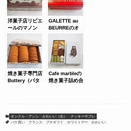
洋菓子店リビエ
GALETTE au
ールのマノン
BEURREのオ
（猫缶）
リジナルガレッ
ト缶
焼き菓子専門店
Cafe marbleの
Buttery（バタ
焼き菓子詰め合
リー）のバタリ
わせ缶
ークッキー缶
オンクル・アンシ
かわいい（缶）
クッキーサブレ
パケ買い
フランス
プチギフト
ホワイトデー
かわいい