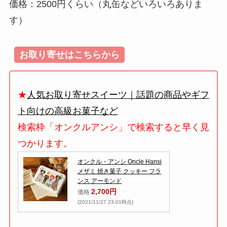
価格：2500円くらい（丸缶などいろいろありま
す）
お取り寄せはこちらから
★
人気お取り寄せスイーツ｜話題の商品やギフ
ト向けの高級お菓子など
検索枠「オンクルアンシ」で検索すると早く見
つかります。
オンクル・アンシ Oncle Hansi
メザミ 焼き菓子 クッキー フラ
ンス アーモンド
2,700円
価格:
(2021/11/27 23:01時点)