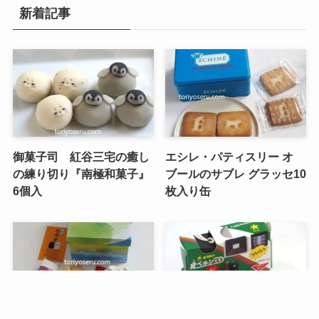
新着記事
御菓子司 紅谷三宅の癒し
エシレ・パティスリー オ
の練り切り『南極和菓子』
ブールのサブレ グラッセ10
6個入
枚入り缶
メニュー
検索
目次
トップへ