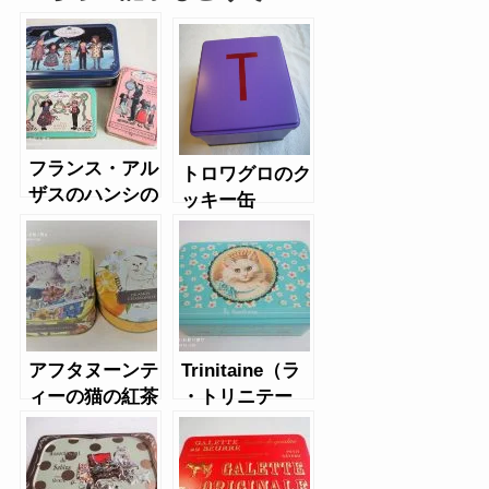
フランス・アル
トロワグロのク
ザスのハンシの
ッキー缶
クッキー缶、ミ
ニ缶
アフタヌーンテ
Trinitaine（ラ
ィーの猫の紅茶
・トリニテー
と猫クッキー、
ヌ）のアニマル
チョコ缶
缶クッキー