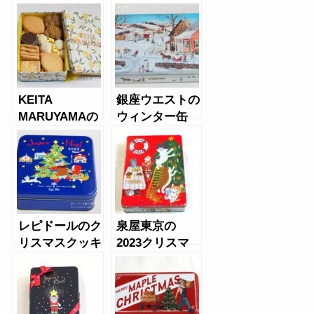
ッキー缶
（2020年）
KEITA
銀座ウエストの
MARUYAMAの
ウィンター缶
クッキー缶（レ
2022
モン）
レピドールのク
泉屋東京の
リスマスクッキ
2023クリスマ
ー2022
ス限定クッキー
缶