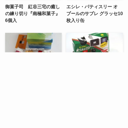
御菓子司 紅谷三宅の癒し
エシレ・パティスリー オ
の練り切り『南極和菓子』
ブールのサブレ グラッセ10
6個入
枚入り缶
メニュー
検索
目次
トップへ
谷中堂の招き猫ともなかセ
昭和レトロな駄菓子。オリ
ット（陶器の招き猫付き）
オンの食ベルンですHi！