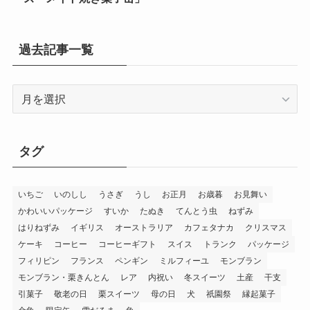
過去記事一覧
過
去
記
事
タグ
一
覧
いちご
いのしし
うさぎ
うし
お正月
お歳暮
お見舞い
かわいいパッケージ
すいか
たぬき
てんとう虫
ねずみ
はりねずみ
イギリス
オーストラリア
カフェタナカ
クリスマス
ケーキ
コーヒー
コーヒーギフト
スイス
トランク
パッケージ
フィリピン
フランス
ペンギン
ミルフィーユ
モンブラン
モンブラン・栗きんとん
レア
内祝い
冬スイーツ
土産
干支
引菓子
敬老の日
栗スイーツ
母の日
犬
祇園祭
縁起菓子