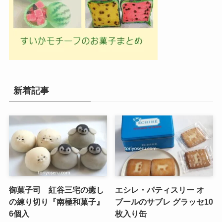
新着記事
御菓子司 紅谷三宅の癒し
エシレ・パティスリー オ
の練り切り『南極和菓子』
ブールのサブレ グラッセ10
6個入
枚入り缶