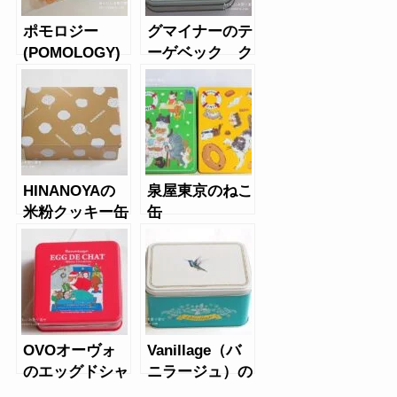
ポモロジー
グマイナーのテ
(POMOLOGY)
ーゲベック ク
のクッキーショ
ライネリーベ缶
コラ缶
HINANOYAの
泉屋東京のねこ
米粉クッキー缶
缶
OVOオーヴォ
Vanillage（バ
のエッグドシャ
ニラージュ）の
（クリスマス
クッキー缶