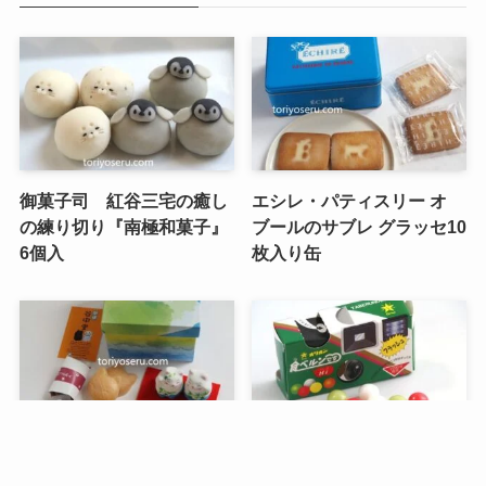
御菓子司 紅谷三宅の癒し
エシレ・パティスリー オ
の練り切り『南極和菓子』
ブールのサブレ グラッセ10
6個入
枚入り缶
メニュー
検索
トップへ
谷中堂の招き猫ともなかセ
昭和レトロな駄菓子。オリ