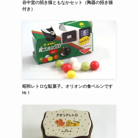
御菓子司 紅谷三宅の癒しの練り切り『南極和
菓子』 6個入
エシレ・パティスリー オ ブールのサブレ グラ
ッセ10枚入り缶