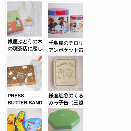
銀座ぶどうの木
千鳥屋のチロリ
の喫茶店に恋し
アンポケット缶
て。
PRESS
鎌倉紅谷のくる
BUTTER SAND
みっ子缶（三越
のバターサンド
限定）
3種詰め合わせ