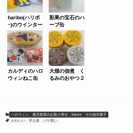
haribo(ハリボ
彩果の宝石のハ
ｰ)のウインター
ーブ缶
缶
カルディのハロ
大畑の佃煮 く
ウィンねこ缶
るみのおやつ２
（2020年）
ハロウィン
鹿児島県のお取り寄せ
fukure
その他洋菓子
かわいい
手土産
パケ買い