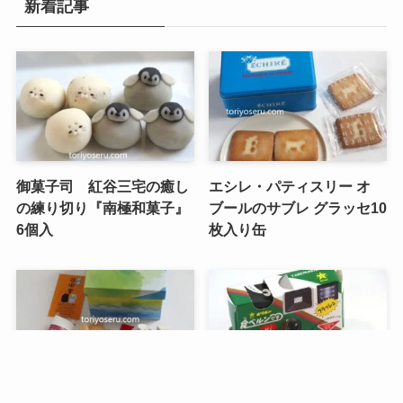
新着記事
御菓子司 紅谷三宅の癒し
エシレ・パティスリー オ
の練り切り『南極和菓子』
ブールのサブレ グラッセ10
6個入
枚入り缶
メニュー
検索
目次
トップへ