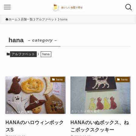
ホーム
店舗一覧
アルファベット
hana
hana
– category –
アルファベット
hana
hana
hana
HANAのハロウィンボック
HANAのいぬボックス、ね
スS
こボックスクッキー