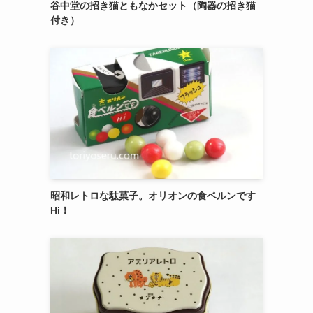
御菓子司 紅谷三宅の癒しの練り切り『南極和
菓子』 6個入
エシレ・パティスリー オ ブールのサブレ グラ
ッセ10枚入り缶