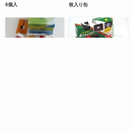
6個入
枚入り缶
メニュー
検索
トップへ
谷中堂の招き猫ともなかセ
昭和レトロな駄菓子。オリ
ット（陶器の招き猫付き）
オンの食ベルンですHi！
銀座コージーコーナーのア