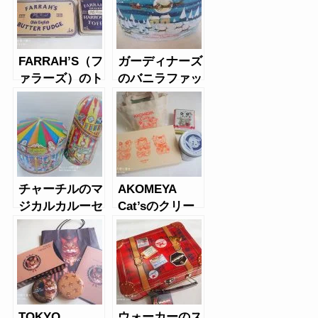
FARRAH’S（フ
ガーディナーズ
ァラーズ）のト
のバニラファッ
フィー＆バター
ジ（クリスマス
ファッジ（缶）
缶）
チャーチルのマ
AKOMEYA
ジカルカルーセ
Cat’sのクリー
ル
ムロールクッキ
ー、キャンディ
缶
TOKYO
ウォーカーのス