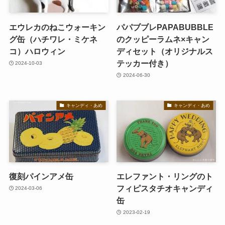
エウレカのねこウォーキン
パパブブレPAPABUBBLE
グ缶（ハチワレ・ミケネ
のクッピーラムネ×キャン
コ）ハロウィン
ディセット（オリジナルス
テッカー付き）
2024-10-03
2024-06-30
キャンディ・あめ
キャンディ・あめ
復刻パインアメ缶
エレファント・リングのト
フィピスタチオキャンディ
2024-03-06
缶
2023-02-19