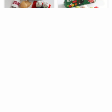
メニュー
検索
トップへ
谷中堂の招き猫ともなかセ
昭和レトロな駄菓子。オリ
ット（陶器の招き猫付き）
オンの食ベルンですHi！
銀座コージーコーナーのア
デリアレトロとコラボ商品
「ズーメイト焼き菓子缶」
過去記事一覧