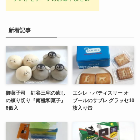
新着記事
御菓子司 紅谷三宅の癒し
エシレ・パティスリー オ
の練り切り『南極和菓子』
ブールのサブレ グラッセ10
6個入
枚入り缶