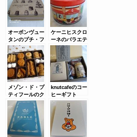
味）
オーボンヴュー
ケーニヒスクロ
タンのプチ・フ
ーネのバラエテ
ール・セック
ィギフト（缶）
メゾン・ド・プ
knutcafeのコー
ティフールのク
ヒーギフト
ッキー缶