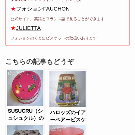
★
フォションFAUCHON
公式サイト。英語とフランス語で見ることができます
★
JULIETTA
フォションのくま缶ビスケットの取扱いあります
こちらの記事もどうぞ
SUSUCRU（シ
ハロッズのイア
ュシュクル）の
ーベアービスケ
クッキー缶
ット2014（バ
タースコッチ