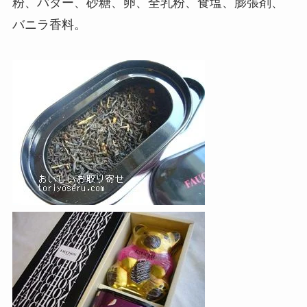
粉、バター、砂糖、卵、全乳粉、食塩、膨張剤、
バニラ香料。