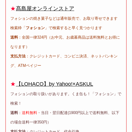
★
髙島屋オンラインストア
フォションの焼き菓子などは通年販売で、お取り寄せできます
検索枠「
フォション
」で検索すると早く見つかります
送料
：全国一律324円（お中元、お歳暮商品は送料無料とお得に
なります）
支払方法
：クレジットカード、コンビニ決済、ネットバンキン
グ、ATMペイジー
★
【LOHACO】by Yahoo!×ASKUL
フォションの取り扱いがあります。くま缶も！「フォション」で
検索！
送料
：
送料無料
・当日・翌日配達(1900円以上で送料無料、以下
の場合送料一律350円）
支払方法
：クレジットカード、代金引換