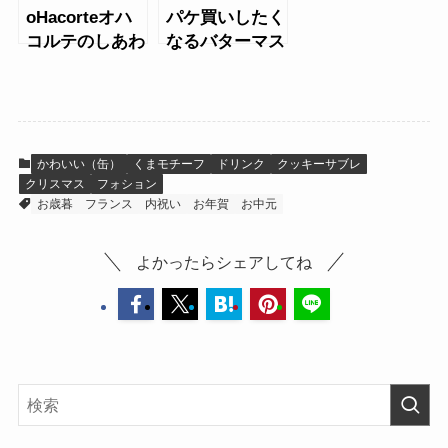
oHacorteオハ
パケ買いしたく
コルテのしあわ
なるバターマス
せをはこぶ と
ターLiving
りサブレ缶
roomのフィナ
ンシェ缶
かわいい（缶）
くまモチーフ
ドリンク
クッキーサブレ
クリスマス
フォション
お歳暮
フランス
内祝い
お年賀
お中元
よかったらシェアしてね