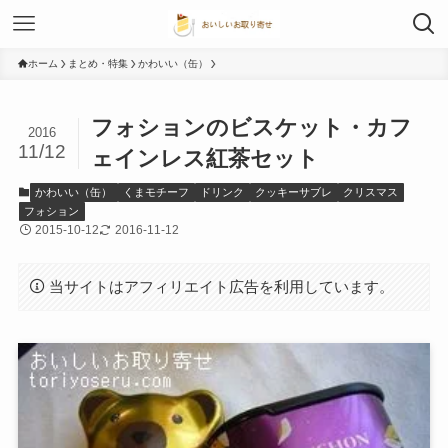
ホーム
まとめ・特集
かわいい（缶）
フォションのビスケット・カフ
2016
11/12
ェインレス紅茶セット
かわいい（缶）
くまモチーフ
ドリンク
クッキーサブレ
クリスマス
フォション
2015-10-12
2016-11-12
当サイトはアフィリエイト広告を利用しています。