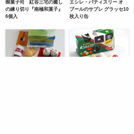
御菓子司 紅谷三宅の癒し
エシレ・パティスリー オ
の練り切り『南極和菓子』
ブールのサブレ グラッセ10
6個入
枚入り缶
メニュー
検索
トップへ
谷中堂の招き猫ともなかセ
昭和レトロな駄菓子。オリ
ット（陶器の招き猫付き）
オンの食ベルンですHi！