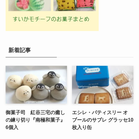
新着記事
御菓子司 紅谷三宅の癒し
エシレ・パティスリー オ
の練り切り『南極和菓子』
ブールのサブレ グラッセ10
6個入
枚入り缶