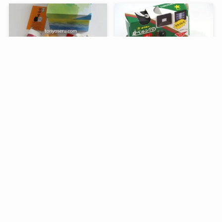
メニュー
検索
目次
トップへ
谷中堂の招き猫ともなかセ
昭和レトロな駄菓子。オリ
ット（陶器の招き猫付き）
オンの食ベルンですHi！
銀座コージーコーナーのア
デリアレトロとコラボ商品
「ズーメイト焼き菓子缶」