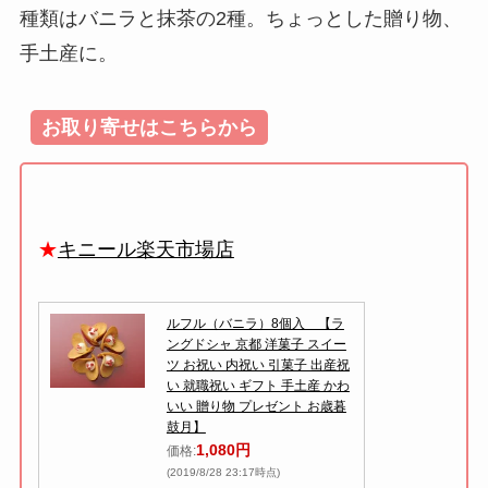
種類はバニラと抹茶の2種。ちょっとした贈り物、
手土産に。
お取り寄せはこちらから
★
キニール楽天市場店
ルフル（バニラ）8個入 【ラ
ングドシャ 京都 洋菓子 スイー
ツ お祝い 内祝い 引菓子 出産祝
い 就職祝い ギフト 手土産 かわ
いい 贈り物 プレゼント お歳暮
鼓月】
1,080円
価格:
(2019/8/28 23:17時点)