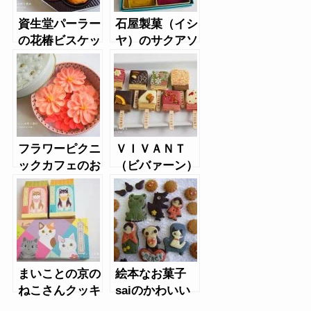
資生堂パーラー
石屋製菓（イシ
の花椿ビスケッ
ヤ）のサクアソ
ト（2020年限
ート
定）白缶
フラワーピクニ
ＶＩＶＡＮＴ
ックカフェのお
（ビバァーン）
花のぼうろ
のショコラバー
バウム
まいことの京の
絵本なお菓子
ねこさんクッキ
saiのかわいい
ー、柴犬クッキ
クッキー