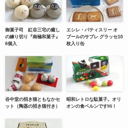
御菓子司 紅谷三宅の癒し
エシレ・パティスリー オ
の練り切り『南極和菓子』
ブールのサブレ グラッセ10
6個入
枚入り缶
谷中堂の招き猫ともなかセ
昭和レトロな駄菓子。オリ
ット（陶器の招き猫付き）
オンの食ベルンですHi！