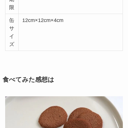
限
缶
12cm×12cm×4cm
サ
イ
ズ
食べてみた感想は