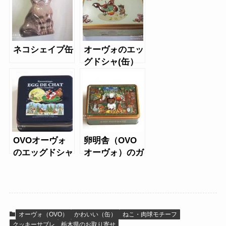
ネコシェイプ缶
オーヴォのエッ
グドシャ(缶）
OVOオーヴォ
卵明舎（OVO
のエッグドシャ
オーヴォ）のガ
缶（クリスマ
レットブルトン
ス）
ヌ「エッグトン
ヌQ」
オーヴォ（OVO）
かわいい（缶）
ねこ・肉球モチーフ
クッキーサブレ
栃木県のお取り寄せ