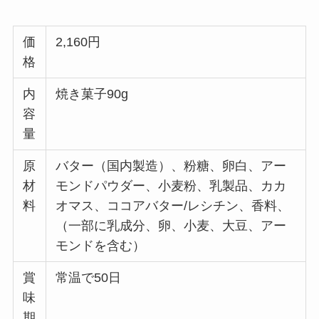
価
2,160円
格
内
焼き菓子90g
容
量
原
バター（国内製造）、粉糖、卵白、アー
材
モンドパウダー、小麦粉、乳製品、カカ
料
オマス、ココアバター/レシチン、香料、
（一部に乳成分、卵、小麦、大豆、アー
モンドを含む）
賞
常温で50日
味
期