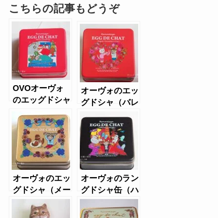
こちらの記事もどうぞ
OVOオーヴォ
オーヴォのエッ
のエッグドシャ
グドシャ（バレ
（クリスマス
ンタイン）
缶）
オーヴォのエッ
オーヴォのラン
グドシャ（メー
グドシャ缶（ハ
プル缶）
ロウィン限定
缶）