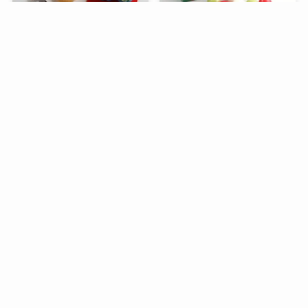
メニュー
検索
目次
トップへ
谷中堂の招き猫ともなかセ
昭和レトロな駄菓子。オリ
ット（陶器の招き猫付き）
オンの食ベルンですHi！
銀座コージーコーナーのア
デリアレトロとコラボ商品
「ズーメイト焼き菓子缶」
過去記事一覧