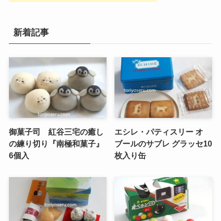
新着記事
御菓子司 紅谷三宅の癒し
エシレ・パティスリー オ
の練り切り『南極和菓子』
ブールのサブレ グラッセ10
6個入
枚入り缶