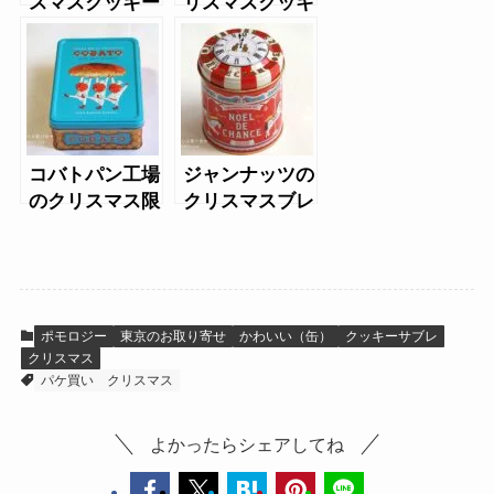
スマスクッキー
リスマスクッキ
缶2020
ー2022
コバトパン工場
ジャンナッツの
のクリスマス限
クリスマスブレ
定缶
ンド（2023）
ポモロジー
東京のお取り寄せ
かわいい（缶）
クッキーサブレ
クリスマス
パケ買い
クリスマス
よかったらシェアしてね