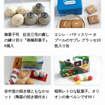
御菓子司 紅谷三宅の癒し
エシレ・パティスリー オ
の練り切り『南極和菓子』
ブールのサブレ グラッセ10
6個入
枚入り缶
谷中堂の招き猫ともなかセ
昭和レトロな駄菓子。オリ
ット（陶器の招き猫付き）
オンの食ベルンですHi！