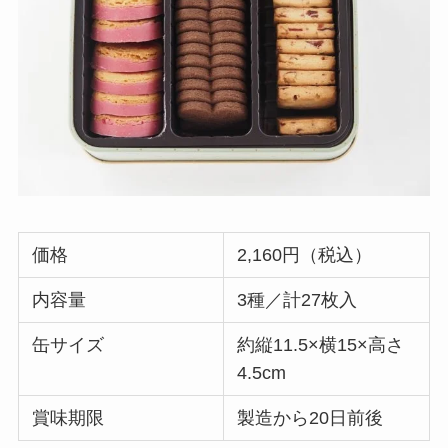
価格
2,160円（税込）
内容量
3種／計27枚入
缶サイズ
約縦11.5×横15×高さ
4.5cm
賞味期限
製造から20日前後