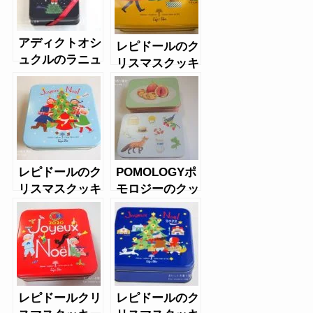
アディクトオシ
レピドールのク
ュクルのラニュ
リスマスクッキ
イドノエル缶
ー2016年
レピドールのク
POMOLOGYポ
リスマスクッキ
モロジーのクッ
ー缶2019
キーボックス
レピドールクリ
レピドールのク