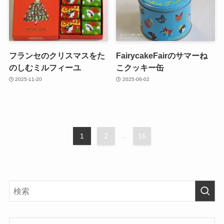
フランセのクリスマスをた
FairycakeFairのサマーね
のしむミルフィーユ
こクッキー缶
2025-11-20
2025-06-02
1
2
...
16