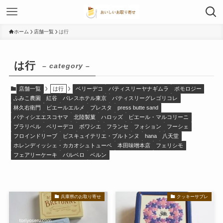
ホーム
店舗一覧
は行
は行
– category –
店舗一覧
は行
ベリーデコ
パティスリーヤナギムラ
ポモロジー
ふみこ農園
紅谷
パレスホテル東京
パティスリーグレゴリコレ
林久右衛門
ピエールエルメ
プレスタ
press butte sand
パティシエエスコヤマ
北陸製菓
ハロッズ
ピエール・マルコリーニ
プラリベル
ベリーデコ
ボワシエ
フランセ
フォション
フーシェ
フロインドリーブ
ビスキュイテリエ・ブルトンヌ
hana
八天堂
ホレンディッシェ・カカオシュトューベ
本田味噌本店
フェリシモ
フェアリーケーキ
バルベロ
ベルン
兵庫県のお取り寄せ
クッキーサブレ