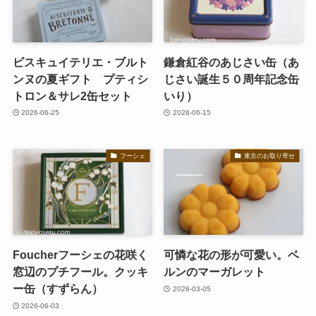
ビスキュイテリエ・ブルト
鎌倉紅谷のあじさい缶（あ
ンヌの夏ギフト プティシ
じさい誕生５０周年記念缶
トロン＆サレ2缶セット
いり）
2026-06-25
2026-06-15
フーシェ
東京のお取り寄せ
Foucherフーシェの花咲く
可憐な花の形が可愛い。ベ
窓辺のプチフール。クッキ
ルンのマーガレット
ー缶（すずらん）
2026-03-05
2026-06-03