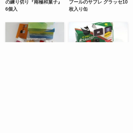
の練り切り『南極和菓子』
ブールのサブレ グラッセ10
6個入
枚入り缶
メニュー
検索
トップへ
谷中堂の招き猫ともなかセ
昭和レトロな駄菓子。オリ
ット（陶器の招き猫付き）
オンの食ベルンですHi！
銀座コージーコーナーのア