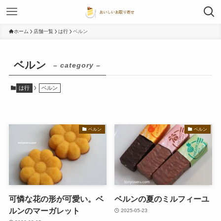
ホーム
店舗一覧
は行
ベルン
ベルン
– category –
は行
ベルン
ベルン
ベルン
可憐な花の形が可愛い。ベ
ベルンの夏のミルフィーユ
ルンのマーガレット
2025-05-23