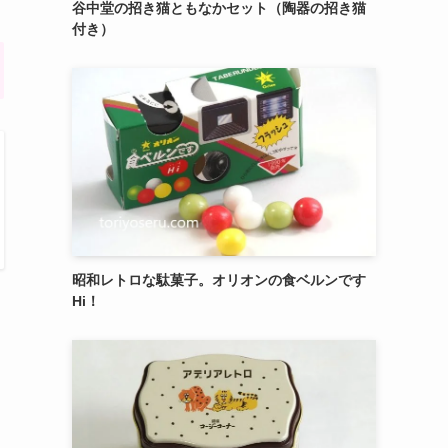
御菓子司 紅谷三宅の癒しの練り切り『南極和
菓子』 6個入
エシレ・パティスリー オ ブールのサブレ グラ
ッセ10枚入り缶