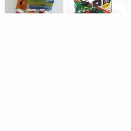
メニュー
検索
目次
トップへ
谷中堂の招き猫ともなかセ
昭和レトロな駄菓子。オリ
ット（陶器の招き猫付き）
オンの食ベルンですHi！
銀座コージーコーナーのア
デリアレトロとコラボ商品
「ズーメイト焼き菓子缶」