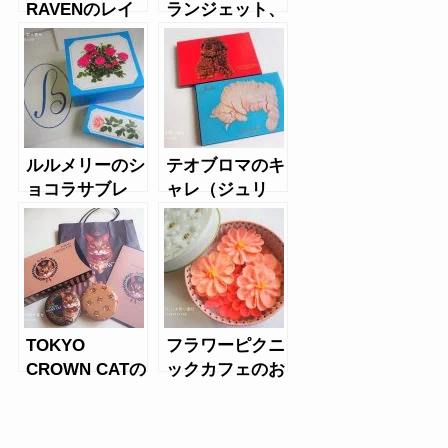
RAVENのレイ
ランジェット、
ヴンズサーカ
じゃり、アマン
ス ストロベリ
ドショコラ、レ
ーチョコレート
ーズンチョコレ
ート
ルルメリーのシ
テオブロマのキ
ョコラサブレ
ャレ（ジュリ
ア・テオ）
TOKYO
フラワーピクニ
CROWN CATの
ックカフェのお
ロイヤルミルク
花のぼうろ
ティウエハース
＆キャンディ缶