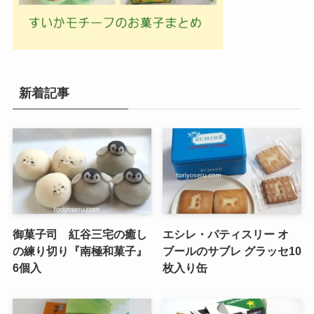
新着記事
御菓子司 紅谷三宅の癒し
エシレ・パティスリー オ
の練り切り『南極和菓子』
ブールのサブレ グラッセ10
6個入
枚入り缶