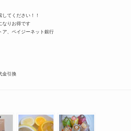
索してください！！
になりお得です
トア、ペイジーネット銀行
代金引換