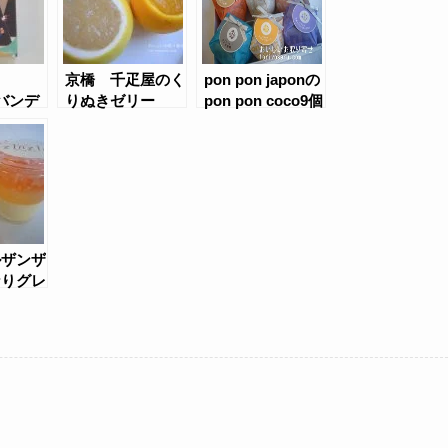
京橋 千疋屋のく
pon pon japonの
（バンデ
りぬきゼリー
pon pon coco9個
ンス）の
入り(おこし）
ゼリーギ
2本）
ルザンザ
なりグレ
ーツプリ