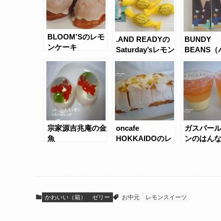
BLOOM’Sのレモ
.AND READYの
BUNDY
ンケーキ
Saturday’sレモン
BEANS
ケーキ
ィービー
コーヒー
フト（1L×
宗家源吉兆庵の金
oncafe
ガスパー
魚
HOKKAIDOのレ
ンのはん
モンバターケーキ
ープフル
ン
かわいい（箱）
ゼリー
お中元
レモンスイーツ