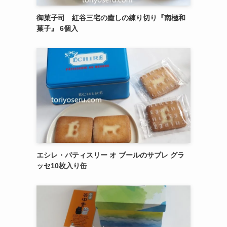
御菓子司 紅谷三宅の癒しの練り切り『南極和
菓子』 6個入
エシレ・パティスリー オ ブールのサブレ グラ
ッセ10枚入り缶