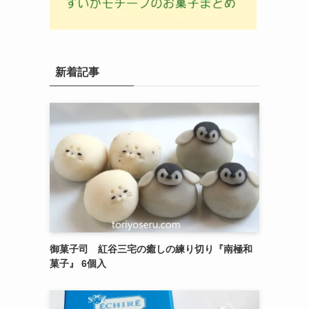
新着記事
御菓子司 紅谷三宅の癒しの練り切り『南極和
菓子』 6個入