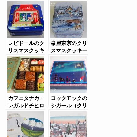
球柄マーブルチ
キー缶2016
ョコ
レピドールのク
泉屋東京のクリ
リスマスクッキ
スマスクッキー
ー2017
缶（2018三越
限定）
カフェタナカ・
ヨックモックの
レガルドチヒロ
シガール（クリ
のレリーフ缶
スマス缶）
（ノエル）