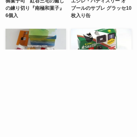
御菓子司 紅谷三宅の癒し
エシレ・パティスリー オ
の練り切り『南極和菓子』
ブールのサブレ グラッセ10
6個入
枚入り缶
メニュー
検索
トップへ
谷中堂の招き猫ともなかセ
昭和レトロな駄菓子。オリ
ット（陶器の招き猫付き）
オンの食ベルンですHi！