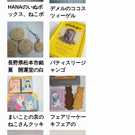
HANAのいぬボ
デメルのココス
ックス、ねこボ
ツィーゲル
ックスクッキー
長野県松本市銘
パティスリージ
菓 開運堂の白
ャンゴ
鳥の湖
（Patisserie
ginkgo）のク
ッキー缶
まいことの京の
フェアリーケー
ねこさんクッキ
キフェアの
ー、柴犬クッキ
Letter BOX cat