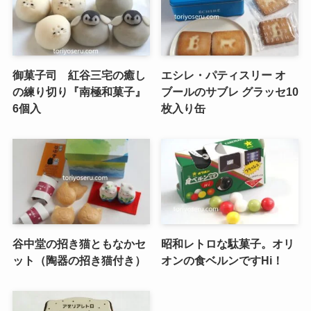
御菓子司 紅谷三宅の癒し
エシレ・パティスリー オ
の練り切り『南極和菓子』
ブールのサブレ グラッセ10
6個入
枚入り缶
谷中堂の招き猫ともなかセ
昭和レトロな駄菓子。オリ
ット（陶器の招き猫付き）
オンの食ベルンですHi！