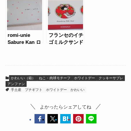
ー
cookie
romi-unie
フランセのイチ
Sabure Kan ロ
ゴミルクサンド
ミユニサブレ缶
かわいい（箱）
ねこ・肉球モチーフ
ホワイトデー
クッキーサブレ
アンファン
手土産
プチギフト
ホワイトデー
かわいい
よかったらシェアしてね